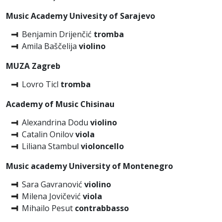
Music Academy Univesity of Sarajevo
Benjamin Drijenčić
tromba
Amila Baščelija
violino
MUZA Zagreb
Lovro Ticl
tromba
Academy of Music Chisinau
Alexandrina Dodu
violino
Catalin Onilov
viola
Liliana Stambul
violoncello
Music academy University of Montenegro
Sara Gavranović
violino
Milena Jovičević
viola
Mihailo Pesut
contrabbasso