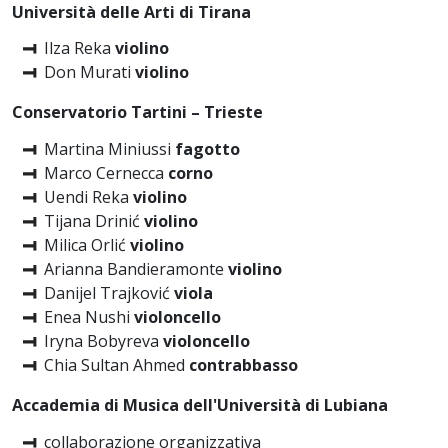
Università delle Arti di Tirana
Ilza Reka
violino
Don Murati
violino
Conservatorio Tartini – Trieste
Martina Miniussi
fagotto
Marco Cernecca
corno
Uendi Reka
violino
Tijana Drinić
violino
Milica Orlić
violino
Arianna Bandieramonte
violino
Danijel Trajković
viola
Enea Nushi
violoncello
Iryna Bobyreva
violoncello
Chia Sultan Ahmed
contrabbasso
Accademia di Musica dell'Università di Lubiana
collaborazione organizzativa