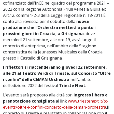
cofinanziato dall’InCE nel quadro del programma 2021 –
2022 con la Regione Autonoma Friuli Venezia Giulia ex
Art.12, commi 1-2-3 della Legge regionale n. 18/2011.È
conto alla rovescia per il debutto della
nuova
produzione che l’Orchestra metterà a punto i
prossimi giorni in Croazia, a Grisignana
, dove
mercoledì 21 settembre, alle ore 19, avrà luogo il
concerto di anteprima, nell’ambito della Stagione
concertistica della Jeunesses Musicales della Croazia,
presso il Castello di Grisignana.
I riflettori si riaccenderanno giovedì 22 settembre,
alle 21 al Teatro Verdi di Trieste, sul Concerto “Oltre
i confini” della CEMAN Orchestra
nell’ambito
dell’edizione 2022 del festival
Trieste Next
.
L’evento sarà proposto alla città con
ingresso libero e
prenotazione consigliata
al link
www.triestenext.it/tc-
events/oltre-i-confini-concerto-della-ceman-orchestra
.Il
concerto di Trieste è realizzato in collaborazione con il