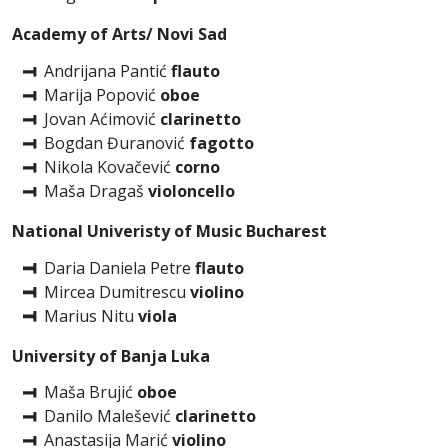
Academy of Arts/ Novi Sad
Andrijana Pantić
flauto
Marija Popović
oboe
Jovan Aćimović
clarinetto
Bogdan Đuranović
fagotto
Nikola Kovačević
corno
Maša Dragaš
violoncello
National Univeristy of Music Bucharest
Daria Daniela Petre
flauto
Mircea Dumitrescu
violino
Marius Nitu
viola
University of Banja Luka
Maša Brujić
oboe
Danilo Malešević
clarinetto
Anastasija Marić
violino