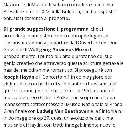
Nazionale di Musica di Sofia in considerazione della
Presidenza InCE 2022 della Bulgaria, che ha risposto
entusiasticamente al progetto»
Di grande suggestione il programma
, che si
accenderà in atmosfere centro-europee legate al
classicismo viennese, a partire dall’Ouverture del Don
Giovanni di
Wolfgang Amadeus Mozart
,
probabilmente il punto più alto e profondo del suo
genio creativo che attraverso questa scrittura gettava le
basi del melodramma romantico. Si proseguirà con
Joseph Haydn
e il Concerto n.1 in do maggiore per
violoncello e orchestra di scintillante virtuosismo, del
quale si erano perse le tracce fino al 1961, quando il
musicologo ceco Oldrich Pulkert ne scoprì una copia
manoscritta settecentesca al Museo Nazionale di Praga.
Gran finale con
Ludwig Van Beethoven
e la Sinfonia n.1
in do maggiore op.27, quasi un’evoluzione dal clima
musicale di Haydn, con tratti innegabilmente nuovi e