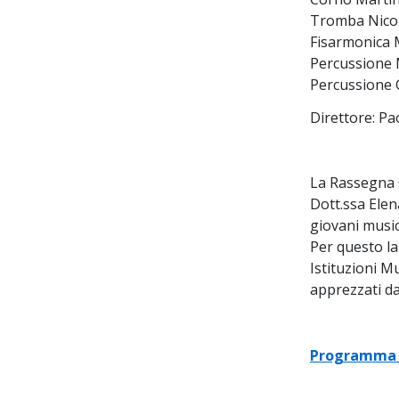
Tromba Nicol
Fisarmonica 
Percussione 
Percussione 
Direttore: P
La Rassegna C
Dott.ssa Elen
giovani musici
Per questo la 
Istituzioni Mu
apprezzati dal
Programma c