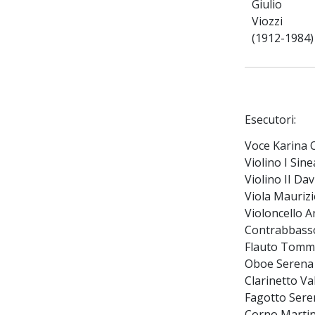
Giulio
Viozzi
(1912-1984)
Esecutori:
Voce Karina 
Violino I Sin
Violino II Da
Viola Maurizi
Violoncello 
Contrabbass
Flauto Tomm
Oboe Serena
Clarinetto Va
Fagotto Sere
Corno Martin