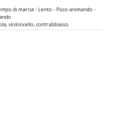
empo di marcia - Lento - Poco animando -
mando
viola, violoncello, contrabbasso