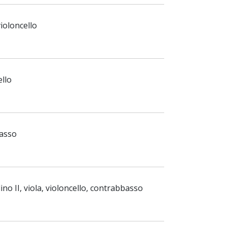
violoncello
ello
basso
lino II, viola, violoncello, contrabbasso