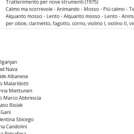
Trattenimento per nove strumenti (1975)
Calmo ma scorrevole - Animando - Mosso - Più calmo - T
Alquanto mosso - Lento - Alquanto mosso - Lento - Ani
per oboe, clarinetto, fagotto, corno, violino I, violino II, 
Oganjan
ead Nava
vide Albanese
o Malaridotti
Anna Miettunen
o Marco Abbrescia
aso Bisiak
 Gani
lentina Sbicego
na Candolini
a Petrafesa