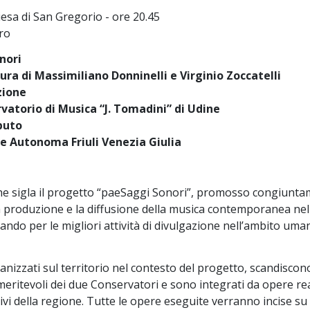
hiesa di San Gregorio - ore 20.45
ro
nori
ura di Massimiliano Donninelli e Virginio Zoccatelli
zione
rvatorio di Musica “J. Tomadini” di Udine
ibuto
e Autonoma Friuli Venezia Giulia
e sigla il progetto “paeSaggi Sonori”, promosso congiuntam
a produzione e la diffusione della musica contemporanea nella
 bando per le migliori attività di divulgazione nell’ambito uma
anizzati sul territorio nel contesto del progetto, scandiscono 
eritevoli dei due Conservatori e sono integrati da opere real
vi della regione. Tutte le opere eseguite verranno incise su