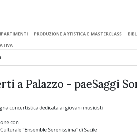
IPARTIMENTI
PRODUZIONE ARTISTICA E MASTERCLASS
BIB
EATIVA
i
rti a Palazzo - paeSaggi So
na concertistica dedicata ai giovani musicisti
ione con
Culturale "Ensemble Serenissima" di Sacile