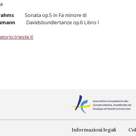
a
Brahms
Sonata op.5 in Fa minore di
humann
Davidsbundlertanze op.6 Libro I
orio.trieste.it
Informazioni legali
Col