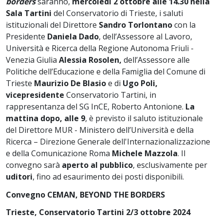
borders
saranno,
mercoledì 2 ottobre alle 14.30 nella
Sala Tartini
del Conservatorio di Trieste, i saluti
istituzionali del Direttore
Sandro Torlontano
con la
Presidente
Daniela Dado
, dell’Assessore al Lavoro,
Università e Ricerca della Regione Autonoma Friuli -
Venezia Giulia
Alessia Rosolen,
dell’Assessore alle
Politiche dell’Educazione e della Famiglia del Comune di
Trieste
Maurizio De Blasio
e di
Ugo Poli,
vicepresidente
Conservatorio Tartini, in
rappresentanza del SG InCE, Roberto Antonione.
La
mattina dopo, alle 9
, è previsto il saluto istituzionale
del Direttore MUR - Ministero dell’Università e della
Ricerca – Direzione Generale dell'Internazionalizzazione
e della Comunicazione Roma
Michele Mazzola
. Il
convegno sarà
aperto al pubblico
, esclusivamente per
uditori
, fino ad esaurimento dei posti disponibili.
Convegno CEMAN, BEYOND THE BORDERS
Trieste, Conservatorio Tartini
2/3 ottobre 2024