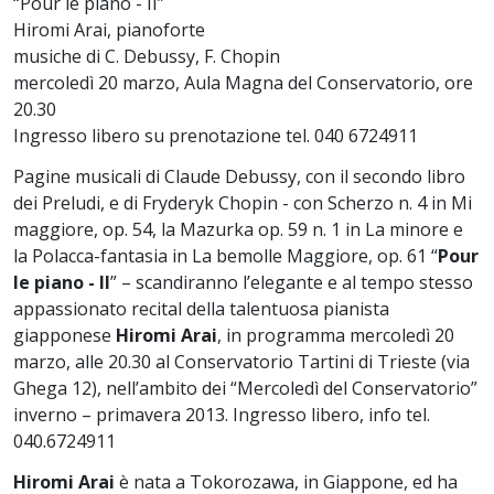
“Pour le piano - II”
Hiromi Arai, pianoforte
musiche di C. Debussy, F. Chopin
mercoledì 20 marzo, Aula Magna del Conservatorio, ore
20.30
Ingresso libero su prenotazione tel. 040 6724911
Pagine musicali di Claude Debussy, con il secondo libro
dei Preludi, e di Fryderyk Chopin - con Scherzo n. 4 in Mi
maggiore, op. 54, la Mazurka op. 59 n. 1 in La minore e
la Polacca-fantasia in La bemolle Maggiore, op. 61 “
Pour
le piano - II
” – scandiranno l’elegante e al tempo stesso
appassionato recital della talentuosa pianista
giapponese
Hiromi Arai
, in programma mercoledì 20
marzo, alle 20.30 al Conservatorio Tartini di Trieste (via
Ghega 12), nell’ambito dei “Mercoledì del Conservatorio”
inverno – primavera 2013. Ingresso libero, info tel.
040.6724911
Hiromi Arai
è nata a Tokorozawa, in Giappone, ed ha