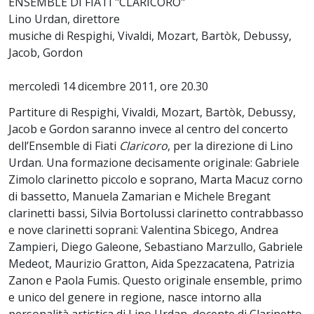
ENSEMBLE DI FIATI "CLARICORO"
Lino Urdan, direttore
musiche di Respighi, Vivaldi, Mozart, Bartòk, Debussy,
Jacob, Gordon
mercoledì 14 dicembre 2011, ore 20.30
Partiture di Respighi, Vivaldi, Mozart, Bartòk, Debussy,
Jacob e Gordon saranno invece al centro del concerto
dell’Ensemble di Fiati
Claricoro
, per la direzione di Lino
Urdan. Una formazione decisamente originale: Gabriele
Zimolo clarinetto piccolo e soprano, Marta Macuz corno
di bassetto, Manuela Zamarian e Michele Bregant
clarinetti bassi, Silvia Bortolussi clarinetto contrabbasso
e nove clarinetti soprani: Valentina Sbicego, Andrea
Zampieri, Diego Galeone, Sebastiano Marzullo, Gabriele
Medeot, Maurizio Gratton, Aida Spezzacatena, Patrizia
Zanon e Paola Fumis.
Questo originale ensemble, primo
e unico del genere in regione, nasce intorno alla
personalità artistica di Lino Urdan, docente di Clarinetto