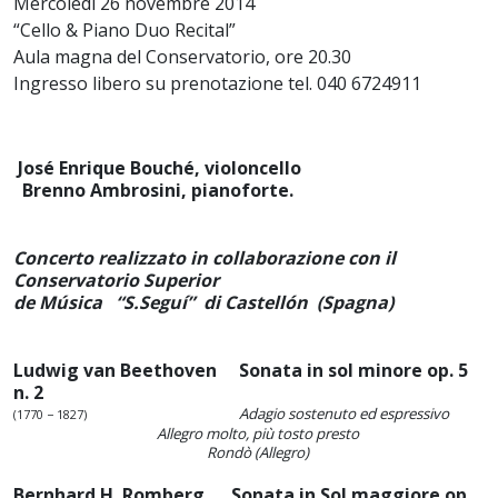
Mercoledì 26 novembre 2014
“Cello & Piano Duo Recital”
Aula magna del Conservatorio, ore 20.30
Ingresso libero su prenotazione tel. 040 6724911
José Enrique Bouché, violoncello
Brenno Ambrosini, pianoforte.
Concerto realizzato in collaborazione con il
Conservatorio Superior
de Música “S.Seguí” di Castellón (Spagna)
Ludwig van Beethoven Sonata in sol minore op. 5
n. 2
Adagio sostenuto ed espressivo
(1770 − 1827)
Allegro molto, più tosto presto
Rondò (Allegro)
Bernhard H. Romberg Sonata in Sol maggiore op.