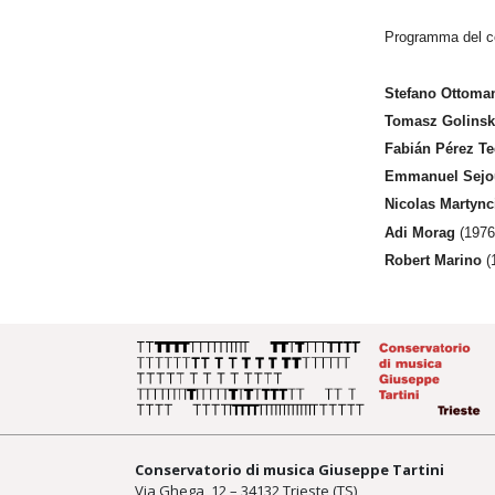
Programma del c
Stefano Ottoma
Tomasz Golinsk
Fabián Pérez T
Emmanuel Sejo
Nicolas Martyn
Adi Morag
(1976)
Robert Marino
(
Conservatorio di musica Giuseppe Tartini
Via Ghega, 12 – 34132 Trieste (TS)