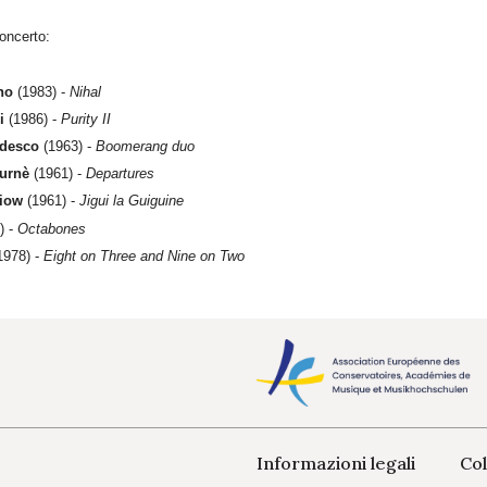
oncerto:
no
(1983) -
Nihal
i
(1986) -
Purity II
edesco
(1963) -
Boomerang duo
urnè
(1961) -
Departures
ciow
(1961) -
Jigui la Guiguine
 -
Octabones
1978) -
Eight on Three and Nine on Two
Informazioni legali
Col