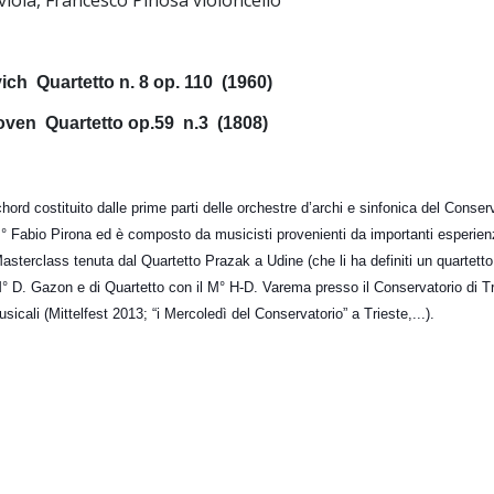
iola, Francesco Pinosa violoncello
ich Quartetto n. 8 op. 110 (1960)
oven Quartetto op.59 n.3 (1808)
chord costituito dalle prime parti delle orchestre d’archi e sinfonica del Conser
M° Fabio Pirona ed è composto da musicisti provenienti da importanti esperienz
Masterclass tenuta dal Quartetto Prazak a Udine (che li ha definiti un quartett
M° D. Gazon e di Quartetto con il M° H-D. Varema presso il Conservatorio d
icali (Mittelfest 2013; “i Mercoledì del Conservatorio” a Trieste,...).