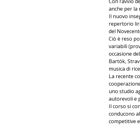
Con l’avvio d
anche per la
Il nuovo inse
repertorio li
del Novecent
Ciò è reso po
variabili (pr
occasione de
Bartók, Strav
musica di rice
La recente co
cooperazione 
uno studio ag
autorevoli e p
Il corso si c
conducono all
competitive e 