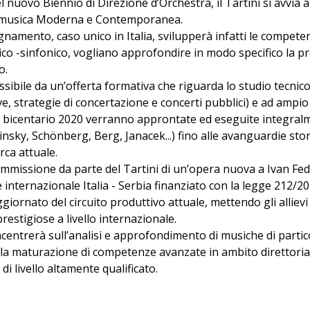
el nuovo Biennio di Direzione d’Orchestra, il Tartini si avvia 
 musica Moderna e Contemporanea.
gnamento, caso unico in Italia, svilupperà infatti le competen
rico -sinfonico, vogliano approfondire in modo specifico la 
o.
ssibile da un’offerta formativa che riguarda lo studio tecnico
ove, strategie di concertazione e concerti pubblici) e ad ampio
l bicentario 2020 verranno approntate ed eseguite integral
insky, Schönberg, Berg, Janacek...) fino alle avanguardie sto
rca attuale.
mmissione da parte del Tartini di un’opera nuova a Ivan Fede
internazionale Italia - Serbia finanziato con la legge 212/20
giornato del circuito produttivo attuale, mettendo gli allievi
restigiose a livello internazionale.
oncentrerà sull’analisi e approfondimento di musiche di part
a maturazione di competenze avanzate in ambito direttoriale
di livello altamente qualificato.