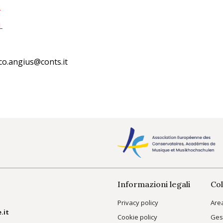
o
i
rco.angius@conts.it
Informazioni legali
Col
Privacy policy
Are
.it
Cookie policy
Ges