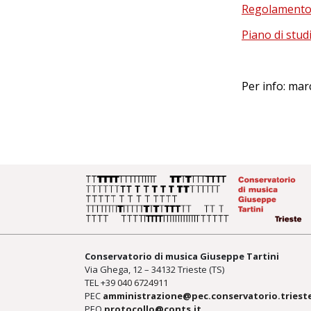
Regolament
Piano di stud
Per info: ma
Conservatorio di musica Giuseppe Tartini
Via Ghega, 12 – 34132 Trieste (TS)
TEL +39
040 6724911
PEC
amministrazione@pec.conservatorio.trieste
PEO
protocollo@conts.it