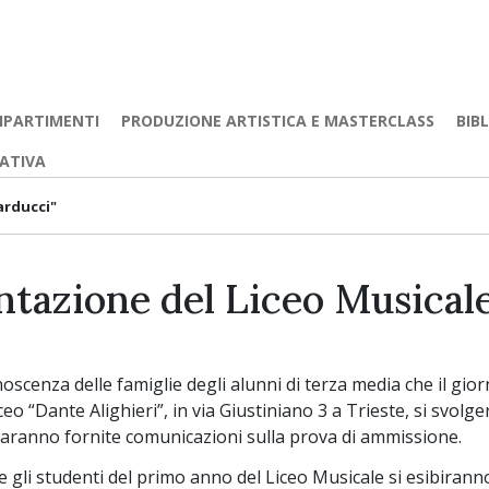
IPARTIMENTI
PRODUZIONE ARTISTICA E MASTERCLASS
BIB
EATIVA
arducci"
ntazione del Liceo Musical
noscenza delle famiglie degli alunni di terza media che il gior
eo “Dante Alighieri”, in via Giustiniano 3 a Trieste, si svol
saranno fornite comunicazioni sulla prova di ammissione.
e gli studenti del primo anno del Liceo Musicale si esibiranno