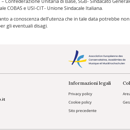
B –
Confederazione Unitaria di Base, SGB- Sindacato General
iale
COBAS e USI-CIT- Unione Sindacale Italiana.
anto a conoscenza dell’utenza che in tale data potrebbe non e
r gli eventuali disagi.
Informazioni legali
Col
Privacy policy
Are
.it
Cookie policy
Ges
Sito precedente