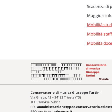
Scadenza di 
Maggiori info
Mobilità stud
Mobilità staf
Mobilità docen
Conservatorio di musica Giuseppe Tartini
Via Ghega, 12 – 34132 Trieste (TS)
TEL +39
040 6724911
PEC
amministrazione@pec.conservatorio.trieste
PEO
protocollo@conts.it