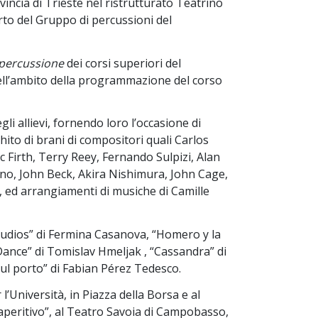
incia di Trieste nel ristrutturato Teatrino
rto del Gruppo di percussioni del
 percussione
dei corsi superiori del
ll’ambito della programmazione del corso
li allievi, fornendo loro l’occasione di
chito di brani di compositori quali Carlos
 Firth, Terry Reey, Fernando Sulpizi, Alan
tino, John Beck, Akira Nishimura, John Cage,
 ed arrangiamenti di musiche di Camille
studios” di Fermina Casanova, “Homero y la
ance” di Tomislav Hmeljak , “Cassandra” di
ul porto” di Fabian Pérez Tedesco.
 l’Università, in Piazza della Borsa e al
i aperitivo”, al Teatro Savoia di Campobasso,