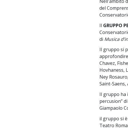
Nell'ambito d
del Comprenso
Conservatorio
Il
GRUPPO PE
Conservatorio
di
Musica d’i
Il gruppo si 
approfondire i
Chavez, Fishe
Hovhaness, La
Ney Rosauro, 
Saint-Saens, 
Il gruppo ha 
percusion” di
Giampaolo Cor
il gruppo si è
Teatro Romano