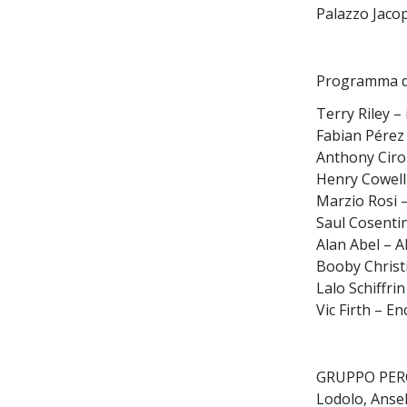
Palazzo Jacop
Programma de
Terry Riley – 
Fabian Pérez
Anthony Ciro
Henry Cowell
Marzio Rosi 
Saul Cosenti
Alan Abel – 
Booby Christ
Lalo Schiffri
Vic Firth – En
GRUPPO PERCU
Lodolo, Anse