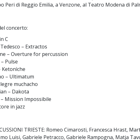
o Peri di Reggio Emilia, a Venzone, al Teatro Modena di Palm
l concerto:
in C
 Tedesco – Extractos
ne – Overture for percussion
 – Pulse
– Ketonìche
no – Ultimatum
Allegre muchacho
ian – Dakota
n – Mission Impossibile
core in jazz
SSIONI TRIESTE: Romeo Cimarosti, Francesca Hrast, Marta Io
lmo Luisi, Gabriele Petracco, Gabriele Rampogna, Matja Tav