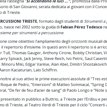
ella rassegna "
Si accendono le luci ...",
promossa dalla Prov
rio di San Giovanni, serata dedicata ai giovani con il Conce
 di Trieste.
RCUSSIONI TRIESTE
, formato dagli studenti di
Strumenti a
, nasce nel 2002 sotto la guida di
Fabian Pérez Tedesco
ne
nsieme per strumenti a percussione
.
pone come obiettivo l’ampliamento degli orizzonti musicali deg
l repertorio d’insieme. In questi anni il repertorio si è arric
r Tull, Thomas Gauger, Anthony Cirone, Bobby Christian, Vic
rry Spivack, Jack Jenny, Steve Reich, Ivo Petric, Saul Casen
Minoru Miki, Edgar Varèse, Alan Abel, Dimitri Shostakovich,
Aaron Kaciaturian, Lalo Schiffrin.
inoltre al suo attivo le prime esecuzioni assolute di “Tres e
 Roque de Pedro, “Emersioni” di Matteo Sommacal, “Spring D
al, “De fer de feu d’acier de sang” di Paolo Longo e “Note s
 presentato in pubblico a Buttrio, a Trieste per l’Erdisu e per
 di Trieste, al Teatro Verdi di Trieste per il ciclo ”Concert