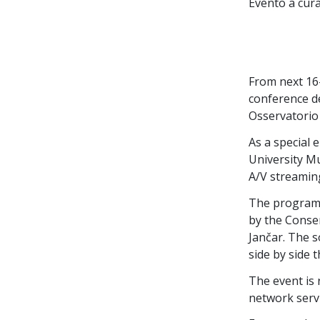
Evento a cura
From next 16-
conference de
Osservatorio 
As a special 
University Mu
A/V streamin
The program 
by the Conse
Jančar. The s
side by side 
The event is 
network servi