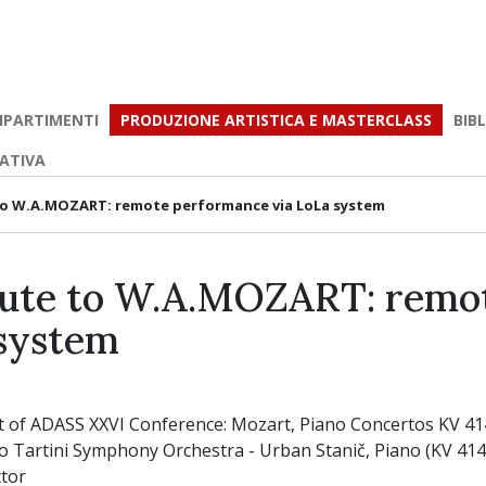
IPARTIMENTI
PRODUZIONE ARTISTICA E MASTERCLASS
BIB
EATIVA
to W.A.MOZART: remote performance via LoLa system
bute to W.A.MOZART: remo
system
xt of ADASS XXVI Conference: Mozart, Piano Concertos KV 41
 Tartini Symphony Orchestra - Urban Stanič, Piano (KV 414)
ctor