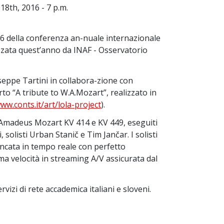
 18th, 2016 - 7 p.m.
016 della conferenza an-nuale internazionale
zzata quest’anno da INAF - Osservatorio
eppe Tartini in collabora-zione con
rto “A tribute to W.A.Mozart”, realizzato in
ww.conts.it/art/lola-project
).
 Amadeus Mozart KV 414 e KV 449, eseguiti
solisti Urban Stanič e Tim Jančar. I solisti
ancata in tempo reale con perfetto
ema velocità in streaming A/V assicurata dal
vizi di rete accademica italiani e sloveni.