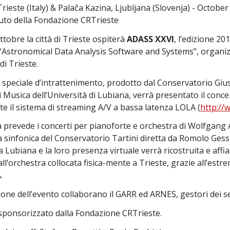
Trieste (Italy) & Palača Kazina, Ljubljana (Slovenja) - October
buto della Fondazione CRTrieste
ttobre la città di Trieste ospiterà
ADASS XXVI
, l’edizione 2
 “Astronomical Data Analysis Software and Systems”, organi
i Trieste.
speciale d’intrattenimento, prodotto dal Conservatorio Gius
i Musica dell’Università di Lubiana, verrà presentato il conce
e il sistema di streaming A/V a bassa latenza LOLA (
http://w
 prevede i concerti per pianoforte e orchestra di Wolfgang
a sinfonica del Conservatorio Tartini diretta da Romolo Gessi, 
Lubiana e la loro presenza virtuale verrà ricostruita e affi
ll’orchestra collocata fisica-mente a Trieste, grazie all’estr
.
ione dell’evento collaborano il GARR ed ARNES, gestori dei ser
 sponsorizzato dalla Fondazione CRTrieste.