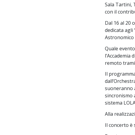
Sala Tartini, 
con il contri
Dal 16 al 20 o
dedicata agli
Astronomico d
Quale evento 
l’Accademia d
remoto tramit
Il programma
dall’Orchestr
suoneranno a 
sincronismo a
sistema LOLA
Alla realizzaz
Il concerto è