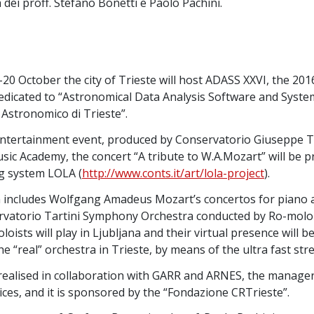
 dei proff. Stefano Bonetti e Paolo Pachini.
20 October the city of Trieste will host ADASS XXVI, the 201
dicated to “Astronomical Data Analysis Software and Systems
Astronomico di Trieste”.
entertainment event, produced by Conservatorio Giuseppe Tar
sic Academy, the concert “A tribute to W.A.Mozart” will be 
g system LOLA (
http://www.conts.it/art/lola-project
).
includes Wolfgang Amadeus Mozart’s concertos for piano 
rvatorio Tartini Symphony Orchestra conducted by Ro-molo 
oloists will play in Ljubljana and their virtual presence will 
the “real” orchestra in Trieste, by means of the ultra fast s
realised in collaboration with GARR and ARNES, the manager
ces, and it is sponsored by the “Fondazione CRTrieste”.