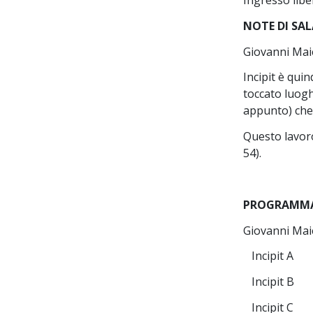
Ingresso libe
NOTE DI SAL
Giovanni Maie
Incipit è qui
toccato luoghi
appunto) che 
Questo lavor
54).
PROGRAMM
Giovanni Maie
Incipit A
Incipit B
Incipit C