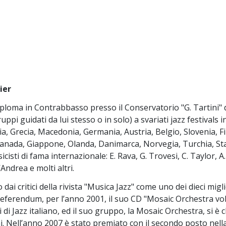
ier
iploma in Contrabbasso presso il Conservatorio "G. Tartini" 
ppi guidati da lui stesso o in solo) a svariati jazz festivals 
a, Grecia, Macedonia, Germania, Austria, Belgio, Slovenia, Fi
Canada, Giappone, Olanda, Danimarca, Norvegia, Turchia, Stat
cisti di fama internazionale: E. Rava, G. Trovesi, C. Taylor, A.
Andrea e molti altri.
 dai critici della rivista "Musica Jazz" come uno dei dieci migl
referendum, per l’anno 2001, il suo CD "Mosaic Orchestra vol.
i di Jazz italiano, ed il suo gruppo, la Mosaic Orchestra, si è c
ni. Nell’anno 2007 è stato premiato con il secondo posto nel