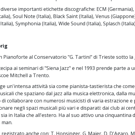
 diverse importanti etichette discografiche: ECM (Germania),
talia), Soul Note (Italia), Black Saint (Italia), Venus (Giappone
talia), Symphonia (Italia), Wide Sound (Italia), Splasch (Italia
rig
n Pianoforte al Conservatorio "G. Tartini" di Trieste sotto l
ecipa ai seminari di "Siena Jazz" e nel 1993 prende parte 
coe Mitchell a Trento.
ge un'intensa attività sia come pianista-tastierista che co
sicali che spaziano dal jazz alla musica elettronica, dalla mu
i collaborare con numerosi musicisti di varia estrazione e
are negli spazi musicali più vari e disparati: dai club ai centr
, sia in Italia che all'estero. Ha al suo attivo una cinquantina
 man.
registrato anche con: T. Honsinger, G. Maier, D. D'Agaro, M. D