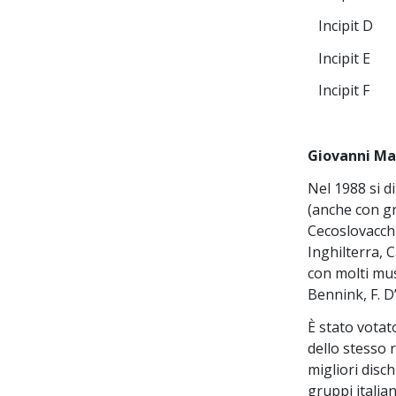
Incipit D
Incipit E
Incipit F
Giovanni Ma
Nel 1988 si d
(anche con gru
Cecoslovacchi
Inghilterra, 
con molti musi
Bennink, F. D’
È stato votato
dello stesso 
migliori disch
gruppi italia