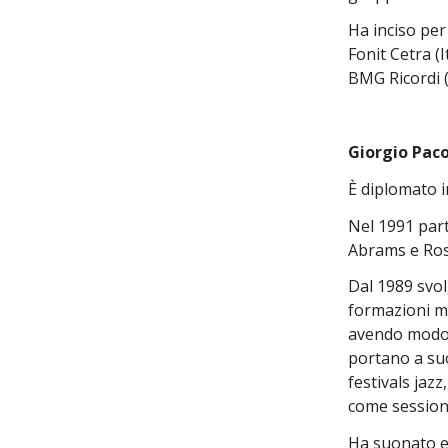
Ha inciso per
Fonit Cetra (I
BMG Ricordi (I
Giorgio Paco
È diplomato i
Nel 1991 part
Abrams e Ros
Dal 1989 svol
formazioni mu
avendo modo d
portano a suon
festivals jazz
come session
Ha suonato e 