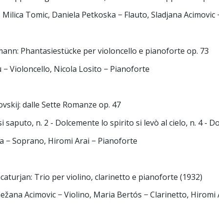
 Milica Tomic, Daniela Petkoska − Flauto, Sladjana Acimovic 
ann: Phantasiestücke per violoncello e pianoforte op. 73
− Violoncello, Nicola Losito − Pianoforte
kovskij: dalle Sette Romanze op. 47
si saputo, n. 2 - Dolcemente lo spirito si levò al cielo, n. 4 - D
a − Soprano, Hiromi Arai − Pianoforte
caturjan: Trio per violino, clarinetto e pianoforte (1932)
nežana Acimovic − Violino, Maria Bertós − Clarinetto, Hiromi 