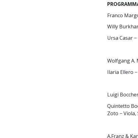
PROGRAMM
Franco Margol
Willy Burkhar
Ursa Casar − 
Wolfgang A. M
Ilaria Ellero
Luigi Boccheri
Quintetto Boc
Zoto − Viola,
A.Franz & Kar