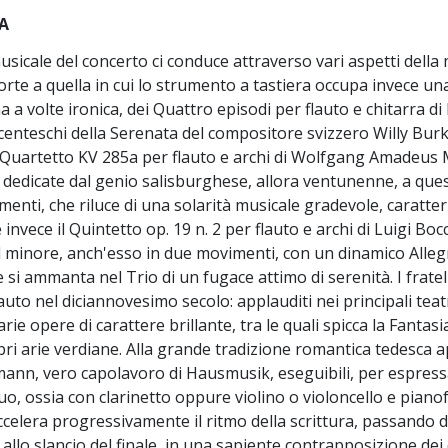
A
musicale del concerto ci conduce attraverso vari aspetti dell
rte a quella in cui lo strumento a tastiera occupa invece una
a a volte ironica, dei Quattro episodi per flauto e chitarra d
centeschi della Serenata del compositore svizzero Willy Bur
 Quartetto KV 285a per flauto e archi di Wolfgang Amadeus M
dedicate dal genio salisburghese, allora ventunenne, a ques
enti, che riluce di una solarità musicale gradevole, caratteris
nvece il Quintetto op. 19 n. 2 per flauto e archi di Luigi Boc
ol minore, anch'esso in due movimenti, con un dinamico Alleg
 si ammanta nel Trio di un fugace attimo di serenità. I frate
lauto nel diciannovesimo secolo: applauditi nei principali teatr
ie opere di carattere brillante, tra le quali spicca la Fantasi
ebri arie verdiane. Alla grande tradizione romantica tedesca
nn, vero capolavoro di Hausmusik, eseguibili, per espressa 
duo, ossia con clarinetto oppure violino o violoncello e piano
celera progressivamente il ritmo della scrittura, passando dal
allo slancio del finale, in una sapiente contrapposizione dei