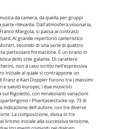
a musica da camera, da quella per gruppi
 parte rilevante. Dall'atmosfera visionaria,
i Franco Margola, si passa ai contrasti
khard. Al grande repertorio cameristico
ozart, secondo di una serie di quattro
ta particolare formazione. È un brano in
tica dello stile galante. Di carattere
cherini, non a caso scritto nell'espressiva
ro iniziale al quale si contrappone un
lli Franz e Karl Doppler furono tra i massimi
i e salotti europei, i due musicisti
a sul Rigoletto, con mirabolanti variazioni
 appartengono i Phantasiestücke op. 73 di
indicazione dell'autore, con tre diverse
forte. La composizione, divisa in tre
 lirismo iniziale alla successiva tensione,
 due strumenti coinvolti nel dialogo