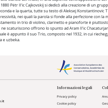
 1880 Pëtr Il'ic Cajkovskij si dedicò alla creazione di un gru
econda e la quarta, tutte su testo di Aleksej Konstantinovic To
essività, nei quali la parola si fonde alla perfezione con la 
stamento in trio di violino, clarinetto e pianoforte è piuttost
 ne scaturiscono offrono lo spunto ad Aram Il'ic Chacaturj
quale è appunto il suo Trio, composto nel 1932, in cui riecheg
a e uzbeka.
Informazioni legali
Col
Privacy policy
Are
.it
Cookie policy
Ges