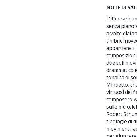
NOTE DI SAL
L'itinerario 
senza pianofo
a volte diafan
timbrici nove
appartiene il
composizioni 
due soli movim
drammatico è i
tonalità di s
Minuetto, che
virtuosi del f
composero var
sulle più cel
Robert Schuma
tipologie di 
movimenti, ac
per giungere 