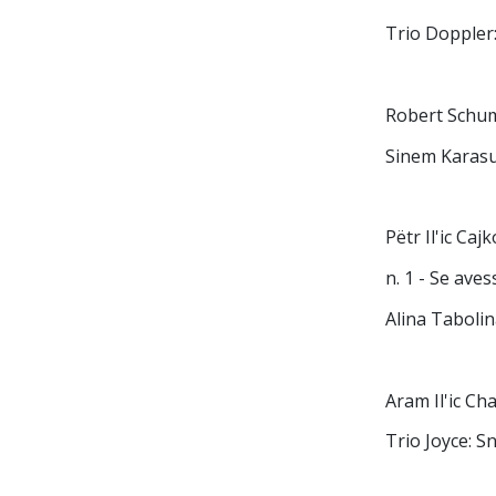
Trio Doppler:
Robert Schum
Sinem Karasu 
Pëtr Il'ic Caj
n. 1 - Se aves
Alina Tabolin
Aram Il'ic Cha
Trio Joyce: S