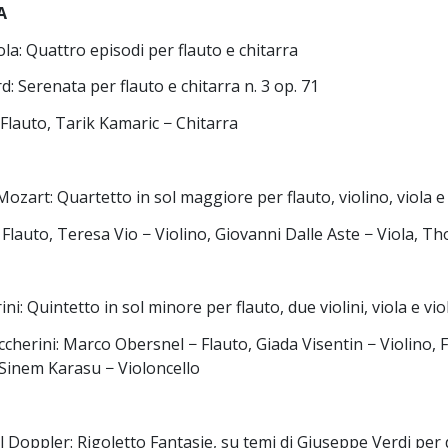
A
a: Quattro episodi per flauto e chitarra
d: Serenata per flauto e chitarra n. 3 op. 71
Flauto, Tarik Kamaric − Chitarra
ozart: Quartetto in sol maggiore per flauto, violino, viola e
 − Flauto, Teresa Vio − Violino, Giovanni Dalle Aste − Viola, T
ni: Quintetto in sol minore per flauto, due violini, viola e vio
cherini: Marco Obersnel − Flauto, Giada Visentin − Violino, 
 Sinem Karasu − Violoncello
l Doppler: Rigoletto Fantasie, su temi di Giuseppe Verdi per 