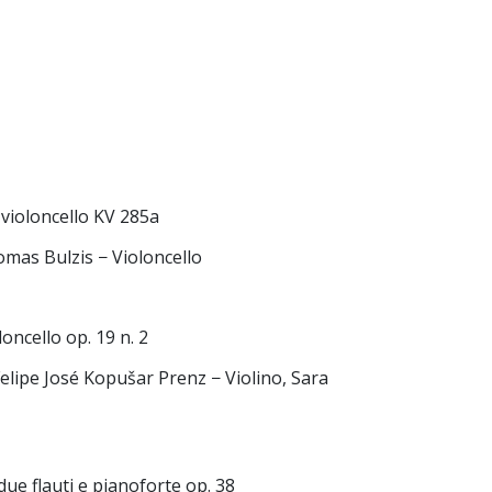
 violoncello KV 285a
homas Bulzis − Violoncello
loncello op. 19 n. 2
Felipe José Kopušar Prenz − Violino, Sara
due flauti e pianoforte op. 38