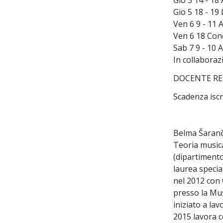
Gio 5 14 - 18
Gio 5 18 - 19
Ven 6 9 - 1
Ven 6 18 Conc
Sab 7 9 - 10 
In collaboraz
DOCENTE RE
Scadenza iscr
Belma Šaranči
Teoria musica
(dipartimento
laurea specia
nel 2012 con 
presso la Mus
iniziato a la
2015 lavora c