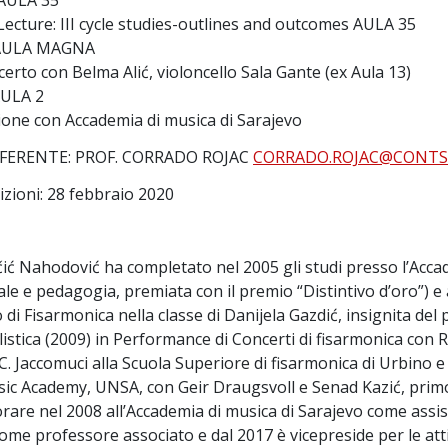
 AULA 35
 Lecture: III cycle studies-outlines and outcomes AULA 35
1 AULA MAGNA
erto con Belma Alić, violoncello Sala Gante (ex Aula 13)
AULA 2
ione con Accademia di musica di Sarajevo
FERENTE: PROF. CORRADO ROJAC
CORRADO.ROJAC@CONTS.
izioni: 28 febbraio 2020
ć Nahodović ha completato nel 2005 gli studi presso l’Accad
le e pedagogia, premiata con il premio “Distintivo d’oro”) e 
 di Fisarmonica nella classe di Danijela Gazdić, insignita de
listica (2009) in Performance di Concerti di fisarmonica con R.
C. Jaccomuci alla Scuola Superiore di fisarmonica di Urbino e 
ic Academy, UNSA, con Geir Draugsvoll e Senad Kazić, primo 
vorare nel 2008 all’Accademia di musica di Sarajevo come assis
ome professore associato e dal 2017 è vicepreside per le atti