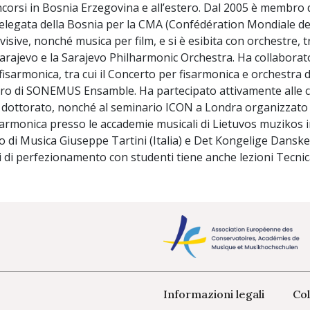
orsi in Bosnia Erzegovina e all’estero. Dal 2005 è membro de
delegata della Bosnia per la CMA (Confédération Mondiale de 
evisive, nonché musica per film, e si è esibita con orchestre,
Sarajevo e la Sarajevo Philharmonic Orchestra. Ha collabor
fisarmonica, tra cui il Concerto per fisarmonica e orchestra d’
o di SONEMUS Ensamble. Ha partecipato attivamente alle 
i dottorato, nonché al seminario ICON a Londra organizzato
sarmonica presso le accademie musicali di Lietuvos muzikos i
o di Musica Giuseppe Tartini (Italia) e Det Kongelige Dans
ni di perfezionamento con studenti tiene anche lezioni Tecnic
Informazioni legali
Col