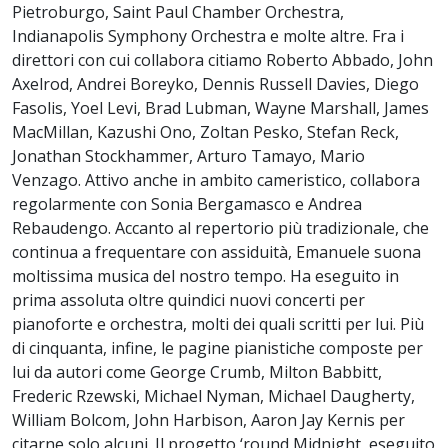
Pietroburgo, Saint Paul Chamber Orchestra,
Indianapolis Symphony Orchestra e molte altre. Fra i
direttori con cui collabora citiamo Roberto Abbado, John
Axelrod, Andrei Boreyko, Dennis Russell Davies, Diego
Fasolis, Yoel Levi, Brad Lubman, Wayne Marshall, James
MacMillan, Kazushi Ono, Zoltan Pesko, Stefan Reck,
Jonathan Stockhammer, Arturo Tamayo, Mario
Venzago. Attivo anche in ambito cameristico, collabora
regolarmente con Sonia Bergamasco e Andrea
Rebaudengo. Accanto al repertorio più tradizionale, che
continua a frequentare con assiduità, Emanuele suona
moltissima musica del nostro tempo. Ha eseguito in
prima assoluta oltre quindici nuovi concerti per
pianoforte e orchestra, molti dei quali scritti per lui. Più
di cinquanta, infine, le pagine pianistiche composte per
lui da autori come George Crumb, Milton Babbitt,
Frederic Rzewski, Michael Nyman, Michael Daugherty,
William Bolcom, John Harbison, Aaron Jay Kernis per
citarne solo alcuni. Il progetto ‘round Midnight, eseguito