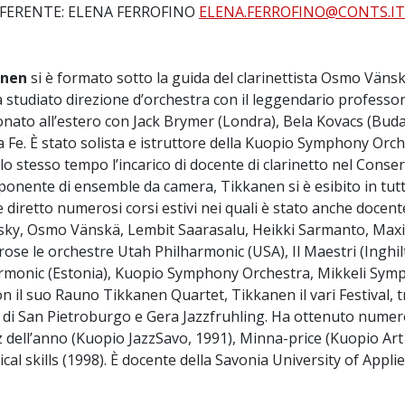
FERENTE: ELENA FERROFINO
ELENA.FERROFINO@CONTS.IT
anen
si è formato sotto la guida del clarinettista Osmo Väns
a studiato direzione d’orchestra con il leggendario professor
onato all’estero con Jack Brymer (Londra), Bela Kovacs (Bud
 Fe. È stato solista e istruttore della Kuopio Symphony Orche
lo stesso tempo l’incarico di docente di clarinetto nel Conserv
ponente di ensemble da camera, Tikkanen si è esibito in tutta
 diretto numerosi corsi estivi nei quali è stato anche doce
ky, Osmo Vänskä, Lembit Saarasalu, Heikki Sarmanto, Maxim 
rose le orchestre Utah Philharmonic (USA), Il Maestri (Ingh
rmonic (Estonia), Kuopio Symphony Orchestra, Mikkeli Sym
 il suo Rauno Tikkanen Quartet, Tikkanen il vari Festival, tra i 
 di San Pietroburgo e Gera Jazzfruhling. Ha ottenuto numeros
z dell’anno (Kuopio JazzSavo, 1991), Minna-price (Kuopio Art
ical skills (1998). È docente della Savonia University of Appl