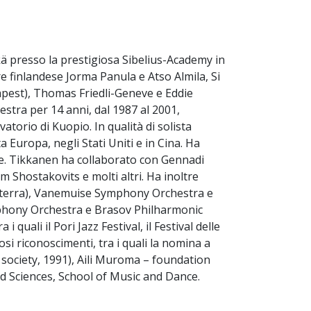
kä presso la prestigiosa Sibelius-Academy in
e finlandese Jorma Panula e Atso Almila, Si
apest), Thomas Friedli-Geneve e Eddie
stra per 14 anni, dal 1987 al 2001,
atorio di Kuopio. In qualità di solista
 Europa, negli Stati Uniti e in Cina. Ha
nte. Tikkanen ha collaborato con Gennadi
Shostakovits e molti altri. Ha inoltre
ilterra), Vanemuise Symphony Orchestra e
phony Orchestra e Brasov Philharmonic
quali il Pori Jazz Festival, il Festival delle
i riconoscimenti, tra i quali la nomina a
 society, 1991), Aili Muroma – foundation
ied Sciences, School of Music and Dance.