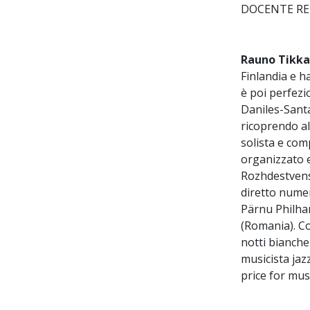
DOCENTE RE
Rauno Tikk
Finlandia e h
è poi perfezi
Daniles-Santa
ricoprendo al
solista e com
organizzato e
Rozhdestvens
diretto nume
Pärnu Philha
(Romania). Con
notti bianche
musicista jaz
price for mus