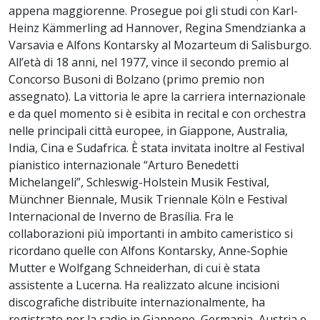
appena maggiorenne. Prosegue poi gli studi con Karl-
Heinz Kämmerling ad Hannover, Regina Smendzianka a
Varsavia e Alfons Kontarsky al Mozarteum di Salisburgo.
All’età di 18 anni, nel 1977, vince il secondo premio al
Concorso Busoni di Bolzano (primo premio non
assegnato). La vittoria le apre la carriera internazionale
e da quel momento si è esibita in recital e con orchestra
nelle principali città europee, in Giappone, Australia,
India, Cina e Sudafrica. È stata invitata inoltre al Festival
pianistico internazionale “Arturo Benedetti
Michelangeli”, Schleswig-Holstein Musik Festival,
Münchner Biennale, Musik Triennale Köln e Festival
Internacional de Inverno de Brasília. Fra le
collaborazioni più importanti in ambito cameristico si
ricordano quelle con Alfons Kontarsky, Anne-Sophie
Mutter e Wolfgang Schneiderhan, di cui è stata
assistente a Lucerna. Ha realizzato alcune incisioni
discografiche distribuite internazionalmente, ha
registrato per la radio in Giappone, Germania, Austria e