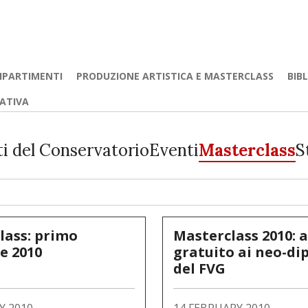
IPARTIMENTI
PRODUZIONE ARTISTICA E MASTERCLASS
BIB
EATIVA
ti del Conservatorio
Eventi
Masterclass
S
lass: primo
Masterclass 2010: 
e 2010
gratuito ai neo-di
del FVG