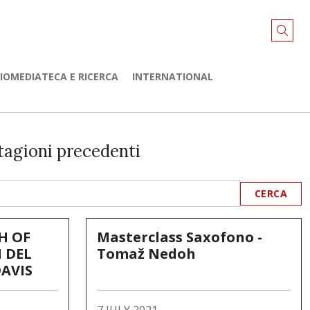
LIOMEDIATECA E RICERCA
INTERNATIONAL
tagioni precedenti
H OF
Masterclass Saxofono -
I DEL
Tomaž Nedoh
DAVIS