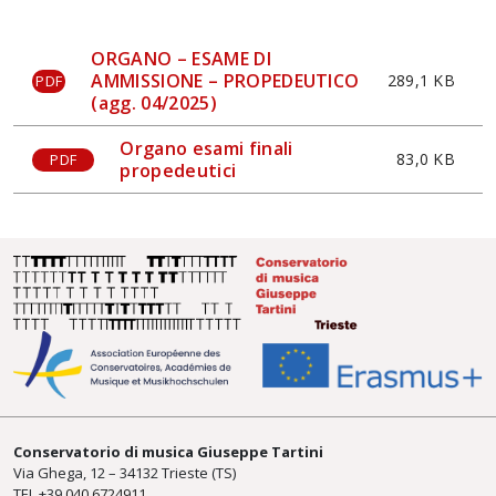
ORGANO – ESAME DI
AMMISSIONE – PROPEDEUTICO
289,1 KB
PDF
(agg. 04/2025)
Organo esami finali
83,0 KB
PDF
propedeutici
Conservatorio di musica Giuseppe Tartini
Via Ghega, 12 – 34132 Trieste (TS)
TEL +39
040 6724911