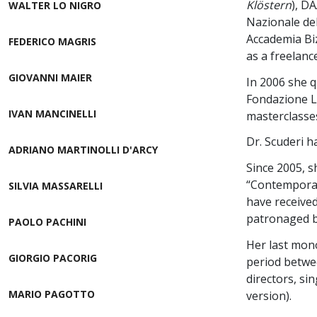
Klöstern
), D
WALTER LO NIGRO
Nazionale del
Accademia Biz
FEDERICO MAGRIS
as a freelance
GIOVANNI MAIER
In 2006 she 
Fondazione Le
IVAN MANCINELLI
masterclasses
Dr. Scuderi h
ADRIANO MARTINOLLI D'ARCY
Since 2005, 
“Contemporane
SILVIA MASSARELLI
have received
patronaged b
PAOLO PACHINI
Her last mono
GIORGIO PACORIG
period betwe
directors, si
MARIO PAGOTTO
version).