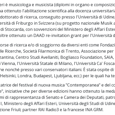
eri è musicologa e musicista (diplomi in organo e composizi
ha ottenuto l'abilitazione scientifica alla docenza universita
 dottorato di ricerca, conseguito presso l'Università di Udine,
ersità di Friburgo in Svizzera (su progetto nazionale Musik
à di Stoccarda, con sovvenzioni del Ministero degli Affari E
oltre ottenuto un DAAD re-invitation grant per l'Università 
orse di ricerca e/o di soggiorno da diversi enti come Fondaz
le Ricerche, Società Filarmonica di Trento, Associazione per 
antina, Centro Studi Avellaniti, Bogliasco Foundation, SAIA
i Vienna, l'Università Statale di Milano, l'Università Ca' Fosca
ne nonché presso vari conservatori italiani. È stata ospite di 
 Helsinki, Londra, Budapest, Ljubljana, ecc.) per le quali ha
atrice del festival di nuova musica "Contemporanea" e del 
ne", iniziative che per diverse edizioni hanno ottenuto la med
remi di rappresentanza di Senato e Camera dei Deputati, pat
 Ministero degli Affari Esteri, Università degli Studi di Udi
ione Friuli; partner RAI Radio3 e la francese INA GRM.