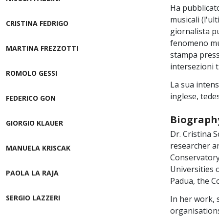
Ha pubblicato 
musicali (l'ul
CRISTINA FEDRIGO
giornalista p
fenomeno mus
MARTINA FREZZOTTI
stampa presso
intersezioni t
ROMOLO GESSI
La sua intensa
inglese, tede
FEDERICO GON
Biograph
GIORGIO KLAUER
Dr. Cristina 
researcher an
MANUELA KRISCAK
Conservatory 
Universities 
PAOLA LA RAJA
Padua, the Co
SERGIO LAZZERI
In her work, 
organisations