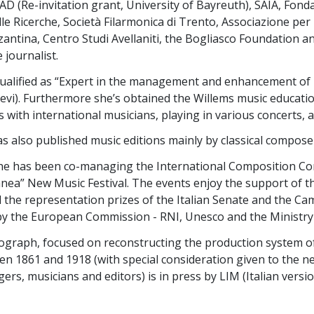
AAD (Re-invitation grant, University of Bayreuth), SAIA, Fond
le Ricerche, Società Filarmonica di Trento, Associazione per 
antina, Centro Studi Avellaniti, the Bogliasco Foundation a
 journalist.
qualified as “Expert in the management and enhancement of 
vi). Furthermore she’s obtained the Willems music educatio
 with international musicians, playing in various concerts, a
as also published music editions mainly by classical compose
she has been co-managing the International Composition Com
a” New Music Festival. The events enjoy the support of the
 the representation prizes of the Italian Senate and the Ca
y the European Commission - RNI, Unesco and the Ministry 
graph, focused on reconstructing the production system of 
en 1861 and 1918 (with special consideration given to the 
ngers, musicians and editors) is in press by LIM (Italian ver