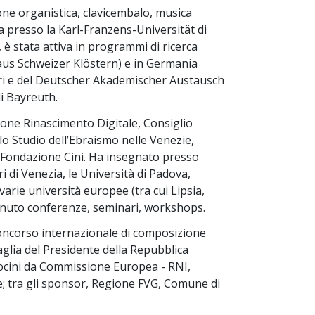
one organistica, clavicembalo, musica
ria presso la Karl-Franzens-Universität di
 è stata attiva in programmi di ricerca
 aus Schweizer Klöstern) e in Germania
steri e del Deutscher Akademischer Austausch
di Bayreuth.
ione Rinascimento Digitale, Consiglio
lo Studio dell’Ebraismo nelle Venezie,
, Fondazione Cini. Ha insegnato presso
ri di Venezia, le Università di Padova,
varie università europee (tra cui Lipsia,
 tenuto conferenze, seminari, workshops.
concorso internazionale di composizione
aglia del Presidente della Repubblica
rocini da Commissione Europea - RNI,
ne; tra gli sponsor, Regione FVG, Comune di