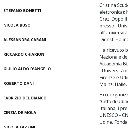
Cristina Scud
STEFANO BONETTI
elettronica); 
Graz. Dopo il
NICOLA BUSO
presso l'Univ
all'Universit
Dienst. Ha in
ALESSANDRA CARANI
Ha ricevuto b
RICCARDO CHIARION
Nazionale del
Accademia Biz
GIULIO ALDO D'ANGELO
l'Università d
Firenze e Udi
ROBERTO DANI
Mainz, Halle,
È co-organizz
FABRIZIO DEL BIANCO
"Città di Udi
Italiana, i p
CINZIA DE MOLA
UNESCO - CNI,
Udine, Fondaz
NICOLA FAZZINI