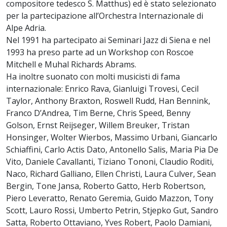
compositore tedesco S. Matthus) ed è stato selezionato
per la partecipazione all’Orchestra Internazionale di
Alpe Adria.
Nel 1991 ha partecipato ai Seminari Jazz di Siena e nel
1993 ha preso parte ad un Workshop con Roscoe
Mitchell e Muhal Richards Abrams.
Ha inoltre suonato con molti musicisti di fama
internazionale: Enrico Rava, Gianluigi Trovesi, Cecil
Taylor, Anthony Braxton, Roswell Rudd, Han Bennink,
Franco D’Andrea, Tim Berne, Chris Speed, Benny
Golson, Ernst Reijseger, Willem Breuker, Tristan
Honsinger, Wolter Wierbos, Massimo Urbani, Giancarlo
Schiaffini, Carlo Actis Dato, Antonello Salis, Maria Pia De
Vito, Daniele Cavallanti, Tiziano Tononi, Claudio Roditi,
Naco, Richard Galliano, Ellen Christi, Laura Culver, Sean
Bergin, Tone Jansa, Roberto Gatto, Herb Robertson,
Piero Leveratto, Renato Geremia, Guido Mazzon, Tony
Scott, Lauro Rossi, Umberto Petrin, Stjepko Gut, Sandro
Satta, Roberto Ottaviano, Yves Robert, Paolo Damiani,