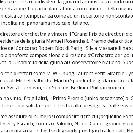
isposizione a condividere la gioia di far musica, creando un 
rpretazione. La particolare affinità con il mondo della musica
a musica contemporanea come ad un repertorio non scontato 
 insolita nel panorama musicale italiano.
irettore d’orchestra a vincere il “Grand Prix de direction d’
sidente della giuria Manuel Rosenthal). Premio della critic
trice del Concorso Robert Blot di Parigi, Silvia Massarelli ha
ma pianoforte composizione e direzione d’Orchestra per poi tra
oti all’unanimità della giuria al Conservatoire National Sup
o con direttori come M. W. Chung Laurent Petit-Girard e Cyril
le quali Michel Dalberto, Martin Spandenberg, clarinetto so
an-Yves Fourmeau, sax Solo dei Berliner Philharmoniker.
 ha vinto, fra gli altri, il Primo Premio (unico assegnato) al 
tato come solista con orchestra alla prestigiosa Salle Gave
ime assolute di numerosi compositori fra cui Jacqueline Fo
Thierry Escaich, Lorenzo Palomo, Nicola Campogrande e part
 stata invitata da orchestre di grande prestigio fra le quali