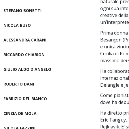
naturale pred
ogni sua inte
STEFANO BONETTI
creative dell
un’interprete
NICOLA BUSO
Prima donna d
Besançon (Pre
ALESSANDRA CARANI
e unica vinci
Cecilia di Ro
RICCARDO CHIARION
massimo dei v
GIULIO ALDO D'ANGELO
Ha collaborat
internaziona
ROBERTO DANI
Delangle e Je
Come pianista
FABRIZIO DEL BIANCO
dove ha debut
Ha diretto pr
CINZIA DE MOLA
Eric Tanguy, 
Rejkiavik. E’
NICOLA FAZZINI