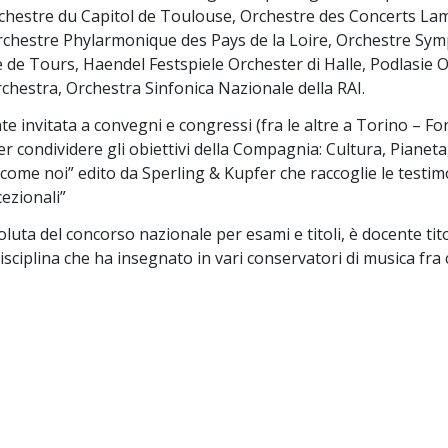
chestre du Capitol de Toulouse, Orchestre des Concerts L
chestre Phylarmonique des Pays de la Loire, Orchestre Sym
de Tours, Haendel Festspiele Orchester di Halle, Podlasie O
hestra, Orchestra Sinfonica Nazionale della RAI.
e invitata a convegni e congressi (fra le altre a Torino – 
r condividere gli obiettivi della Compagnia: Cultura, Pianeta
come noi” edito da Sperling & Kupfer che raccoglie le testi
cezionali”
oluta del concorso nazionale per esami e titoli, è docente tito
disciplina che ha insegnato in vari conservatori di musica fra 