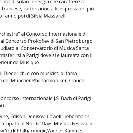
clima di solare energia che caratterizza
 francese, l’attenzione alle espressioni più
fanno poi di Silvia Massarelli
orchestre” al Concorso Internazionale di
a al Concorso Prokofiev di San Pietroburgo
 studiato al Conservatorio di Musica Santa
sferirsi a Parigi dove si è laureata con il
érieur de Musique.
 Diederich, e con musicisti di fama
lo dei Muncher Philharmoniker, Claude
Concorso internazionale J.S. Bach di Parigi
au.
ntyne, Edison Denisov, Lowell Liebermann,
ecipato al Nordic Days Musical Festival di
 : New York Philharmonic,Wiener Kammer