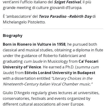
vent’anni l’ufficio italiano del
Sziget Festival
, il più
grande meeting di culture giovanili d’Europa.
È ‘ambasciatore’ del
Terzo Paradiso –Rebirth Day
di
Michelangelo Pistoletto.
Biography
Born in Rionero in Vulture in 1958
, he pursued both
classical and musical studies, obtaining a diploma in flute
under the guidance of Roberto Fabbriciani and
graduating
cum laude
in Musicology from
Ca’ Foscari
University of Venice
. He earned a Ph.D. (
summa cum
laude
) from
Eötvös Loránd University in Budapest
with a dissertation entitled
“Literary Choices in the
Nineteenth-Century Italian Vocal Chamber music.”
Giulio D’Angelo regularly gives lectures at universities,
conservatories, festivals and events organized by
different cultural associations all over Europe.